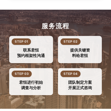
服务流程
STEP 01
STEP 02
联系君恒
提供关键资
预约框架性沟通
料给君恒
STEP 03
STEP 04
君恒进行初始
团队制定方案
调查与分析
开展正式咨询